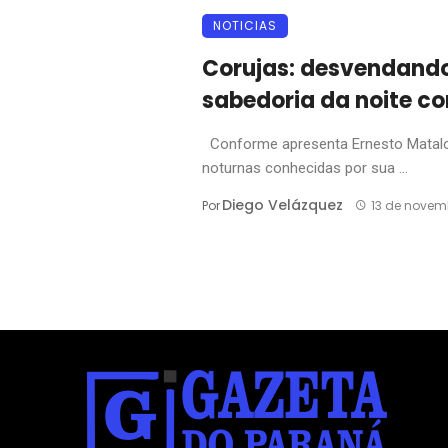
NOTICIAS
Corujas: desvendando 
sabedoria da noite c
Conforme apresenta Ernesto Matalon
noturnas conhecidas por sua ...
Diego Velázquez
Por
13 de novem