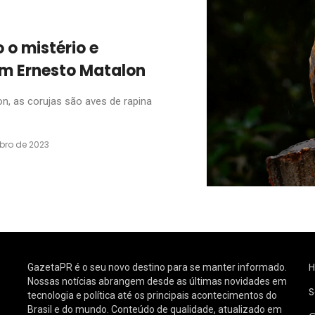
o mistério e
om Ernesto Matalon
, as corujas são aves de rapina
bro de 2023
GazetaPR é o seu novo destino para se manter informado.
Nossas notícias abrangem desde as últimas novidades em
S
tecnologia e política até os principais acontecimentos do
Brasil e do mundo. Conteúdo de qualidade, atualizado em