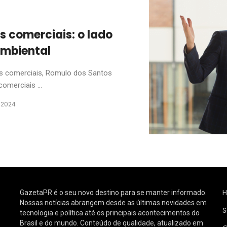
 comerciais: o lado
ambiental
s comerciais, Romulo dos Santos
omerciais ...
e 2024
GazetaPR é o seu novo destino para se manter informado.
Nossas notícias abrangem desde as últimas novidades em
S
tecnologia e política até os principais acontecimentos do
Brasil e do mundo. Conteúdo de qualidade, atualizado em