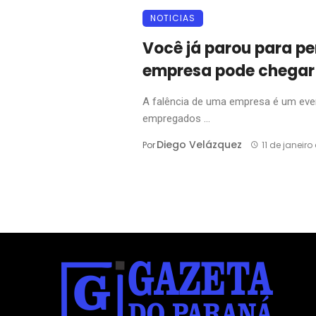
NOTICIAS
Você já parou para p
empresa pode chegar 
A falência de uma empresa é um evento
empregados ...
Diego Velázquez
Por
11 de janeiro