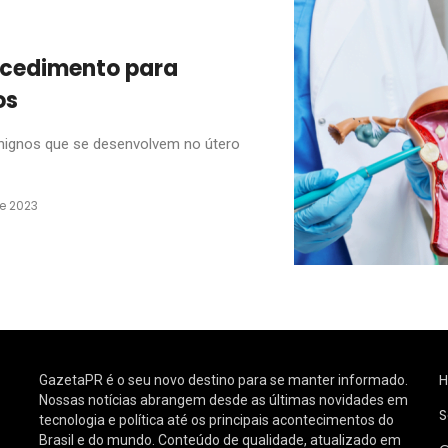
cedimento para
os
nignos que se desenvolvem no útero
e 2023
GazetaPR é o seu novo destino para se manter informado.
Nossas notícias abrangem desde as últimas novidades em
S
tecnologia e política até os principais acontecimentos do
Brasil e do mundo. Conteúdo de qualidade, atualizado em