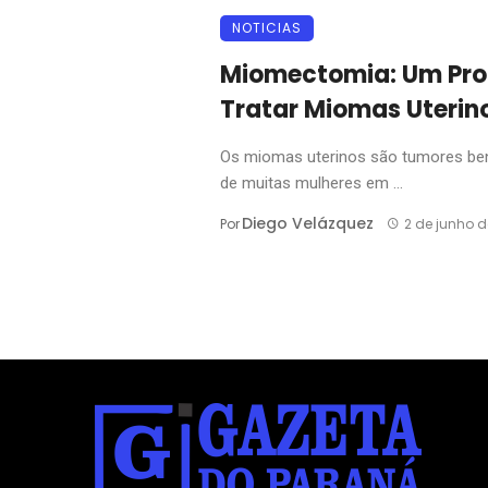
NOTICIAS
Miomectomia: Um Pro
Tratar Miomas Uterin
Os miomas uterinos são tumores be
de muitas mulheres em ...
Diego Velázquez
Por
2 de junho d