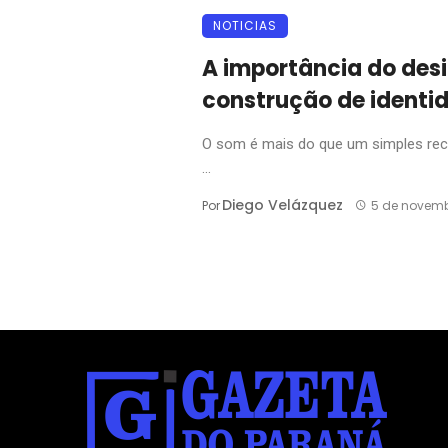
NOTICIAS
A importância do des
construção de identi
O som é mais do que um simples recu
...
Diego Velázquez
Por
5 de novemb