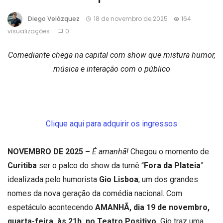
Diego Velázquez
18 de novembro de 2025
164
visualizações
0
Comediante chega na capital com show que mistura humor,
música e interação com o público
Clique aqui para adquirir os ingressos
NOVEMBRO DE 2025 –
É amanhã!
Chegou o momento de
Curitiba
ser o palco do show da turnê “
Fora da Plateia
”
idealizada pelo humorista
Gio Lisboa
, um dos grandes
nomes da nova geração da comédia nacional. Com
espetáculo acontecendo
AMANHÃ, dia 19 de novembro,
quarta-feira, às 21h, no Teatro Positivo,
Gio traz uma