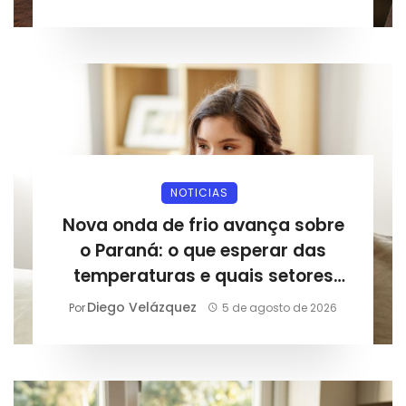
NOTICIAS
Nova onda de frio avança sobre
o Paraná: o que esperar das
temperaturas e quais setores
podem sentir os impactos
Diego Velázquez
Por
5 de agosto de 2026