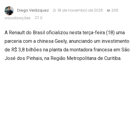
Diego Velázquez
18 de novembro de 2025
206
visualizações
0
A Renault do Brasil oficializou nesta terça-feira (18) uma
parceria com a chinesa Geely, anunciando um investimento
de R$ 3,8 bilhões na planta da montadora francesa em São
José dos Pinhais, na Região Metropolitana de Curitiba.
O anúncio contou com a presença do vice-presidente e
ministro do Desenvolvimento, Indústria, Comércio e
Serviços, Geraldo Alckmin, e do governador Carlos Massa
Ratinho Júnior, que destacou que o investimento reforça o
Paraná como o segundo maior polo automotivo do país.
Ratinho Júnior afirmou que cada anúncio fortalece o Estado
como potência industrial, gerando empregos qualificados,