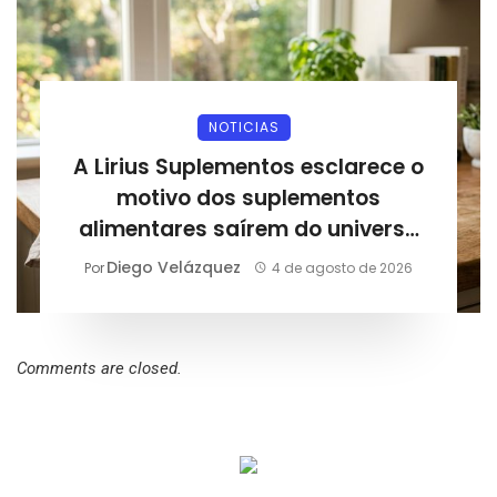
NOTICIAS
A Lirius Suplementos esclarece o
motivo dos suplementos
alimentares saírem do universo
esportivo e entrarem na rotina
Diego Velázquez
Por
4 de agosto de 2026
diária
Comments are closed.