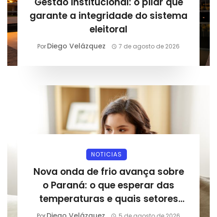
Gestão institucional: o pilar que
garante a integridade do sistema
eleitoral
Diego Velázquez
Por
7 de agosto de 2026
NOTICIAS
Nova onda de frio avança sobre
o Paraná: o que esperar das
temperaturas e quais setores
podem sentir os impactos
Diego Velázquez
Por
5 de agosto de 2026