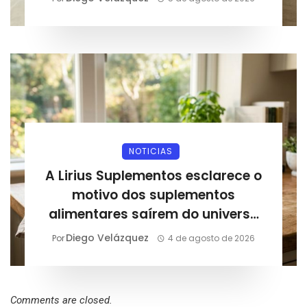
NOTICIAS
A Lirius Suplementos esclarece o
motivo dos suplementos
alimentares saírem do universo
esportivo e entrarem na rotina
Diego Velázquez
Por
4 de agosto de 2026
diária
Comments are closed.