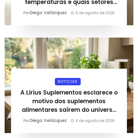
temperaturas e quais setores
podem sentir os impactos
Diego Velázquez
Por
5 de agosto de 2026
NOTICIAS
A Lirius Suplementos esclarece o
motivo dos suplementos
alimentares saírem do universo
esportivo e entrarem na rotina
Diego Velázquez
Por
4 de agosto de 2026
diária