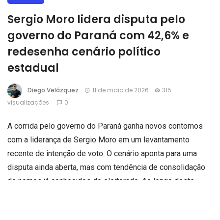
Sergio Moro lidera disputa pelo
governo do Paraná com 42,6% e
redesenha cenário político
estadual
Diego Velázquez
11 de maio de 2026
315
visualizações
0
A corrida pelo governo do Paraná ganha novos contornos
com a liderança de
Sergio Moro
em um levantamento
recente de intenção de voto. O cenário aponta para uma
disputa ainda aberta, mas com tendência de consolidação
de nomes já conhecidos do eleitorado. Ao longo deste
artigo, será analisado como esse desempenho se insere
no contexto político do estado, quais fatores explicam a