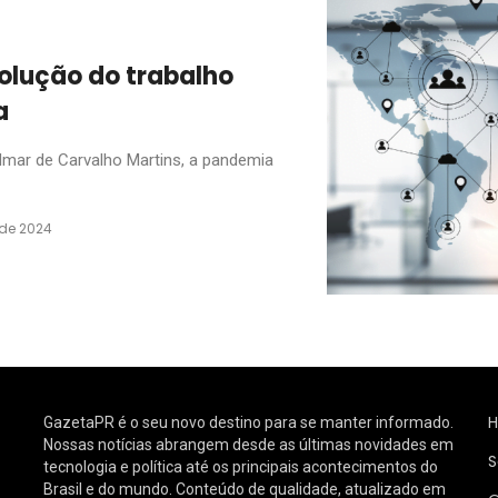
olução do trabalho
a
ar de Carvalho Martins, a pandemia
 de 2024
GazetaPR é o seu novo destino para se manter informado.
Nossas notícias abrangem desde as últimas novidades em
S
tecnologia e política até os principais acontecimentos do
Brasil e do mundo. Conteúdo de qualidade, atualizado em