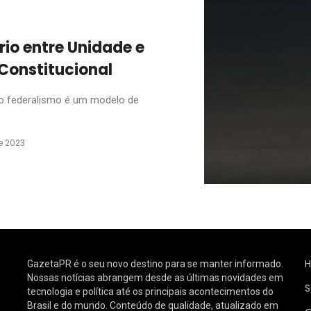
rio entre Unidade e
Constitucional
 o federalismo é um modelo de
e 2023
GazetaPR é o seu novo destino para se manter informado.
Nossas notícias abrangem desde as últimas novidades em
S
tecnologia e política até os principais acontecimentos do
Brasil e do mundo. Conteúdo de qualidade, atualizado em