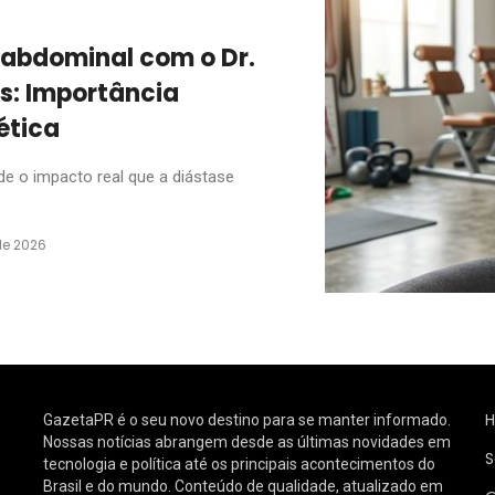
 abdominal com o Dr.
s: Importância
ética
e o impacto real que a diástase
de 2026
GazetaPR é o seu novo destino para se manter informado.
Nossas notícias abrangem desde as últimas novidades em
S
tecnologia e política até os principais acontecimentos do
Brasil e do mundo. Conteúdo de qualidade, atualizado em