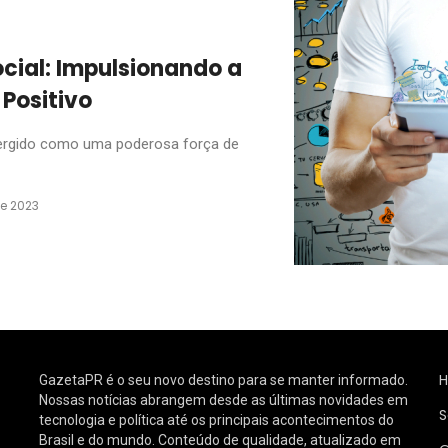
ial: Impulsionando a
Positivo
ergido como uma poderosa força de
e 2023
GazetaPR é o seu novo destino para se manter informado.
Nossas notícias abrangem desde as últimas novidades em
S
tecnologia e política até os principais acontecimentos do
Brasil e do mundo. Conteúdo de qualidade, atualizado em