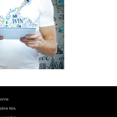
Home
obre Nós