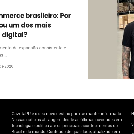
merce brasileiro: Por
nou um dos mais
 digital?
omento de expansão consistente e
 ...
de 2026
GazetaPR é o seu novo destino para se manter informado.
Nossas notícias abrangem desde as últimas novidades em
S
tecnologia e política até os principais acontecimentos do
Brasil e do mundo. Conteúdo de qualidade, atualizado em