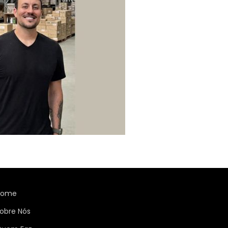
Home
obre Nós