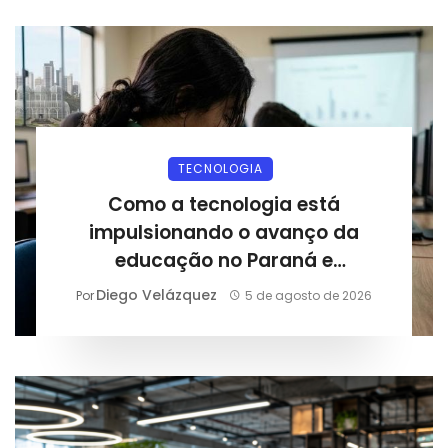
TECNOLOGIA
Como a tecnologia está
impulsionando o avanço da
educação no Paraná e
preparando estudantes para o
Diego Velázquez
Por
5 de agosto de 2026
mercado digital