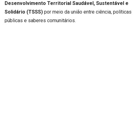
Desenvolvimento Territorial Saudável, Sustentável e
Solidário (TSSS)
por meio da união entre ciência, políticas
públicas e saberes comunitários.
A iniciativa é articulada pelo
CoLaboratório de Ciência,
Tecnologia, Inovação e Sociedade (CTIS)
da Fiocruz
Brasília e está alinhada à
Agenda 2030
e aos Objetivos de
Desenvolvimento Sustentável (ODS). O foco é a integração
entre políticas públicas, a saúde coletiva e a agricultura
familiar, valorizando a produção local de conhecimento e a
autonomia dos territórios.
Oficina de Diálogos
Prospectivos em Pinhão