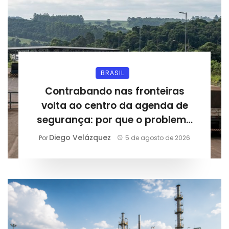
BRASIL
Contrabando nas fronteiras
volta ao centro da agenda de
segurança: por que o problema
desafia o Paraná e a economia
Diego Velázquez
Por
5 de agosto de 2026
brasileira