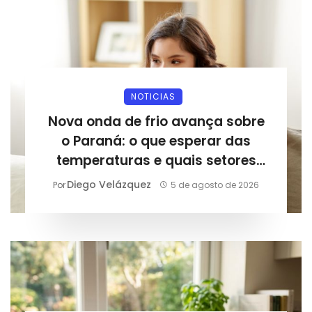
NOTICIAS
Nova onda de frio avança sobre
o Paraná: o que esperar das
temperaturas e quais setores
podem sentir os impactos
Diego Velázquez
Por
5 de agosto de 2026