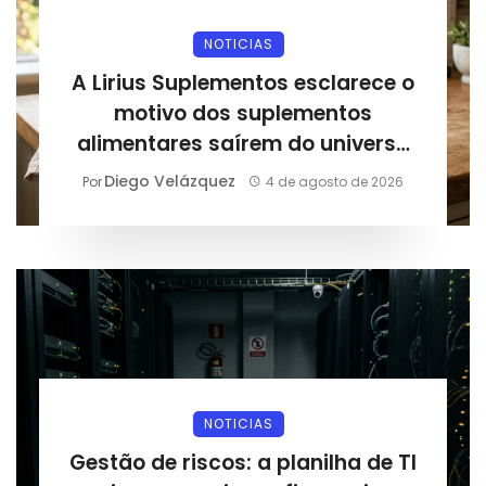
NOTICIAS
A Lirius Suplementos esclarece o
motivo dos suplementos
alimentares saírem do universo
esportivo e entrarem na rotina
Diego Velázquez
Por
4 de agosto de 2026
diária
NOTICIAS
Gestão de riscos: a planilha de TI