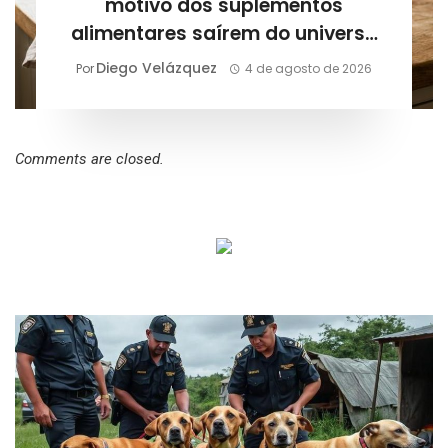
motivo dos suplementos
alimentares saírem do universo
esportivo e entrarem na rotina
Diego Velázquez
Por
4 de agosto de 2026
diária
Comments are closed.