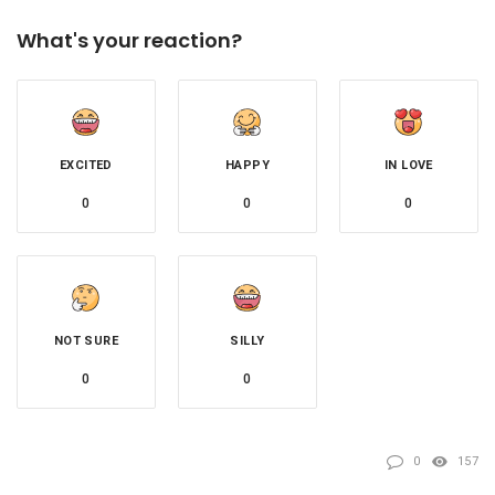
What's your reaction?
EXCITED
HAPPY
IN LOVE
0
0
0
NOT SURE
SILLY
0
0
0
157