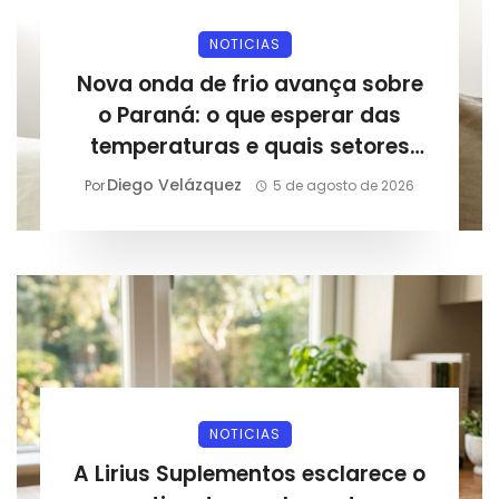
NOTICIAS
Nova onda de frio avança sobre
o Paraná: o que esperar das
temperaturas e quais setores
podem sentir os impactos
Diego Velázquez
Por
5 de agosto de 2026
NOTICIAS
A Lirius Suplementos esclarece o