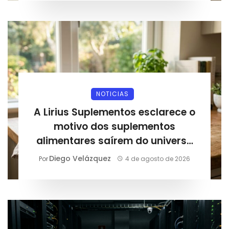
NOTICIAS
A Lirius Suplementos esclarece o
motivo dos suplementos
alimentares saírem do universo
esportivo e entrarem na rotina
Diego Velázquez
Por
4 de agosto de 2026
diária