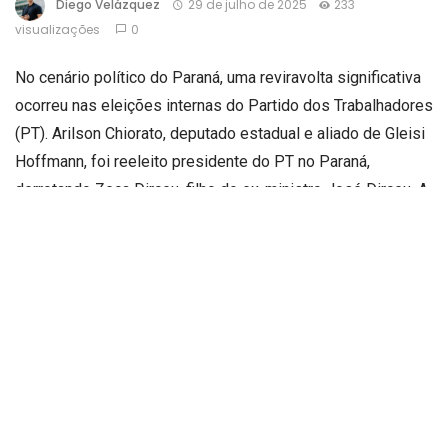
Diego Velázquez
29 de julho de 2025
233
visualizações
0
No cenário político do Paraná, uma reviravolta significativa
ocorreu nas eleições internas do Partido dos Trabalhadores
(PT). Arilson Chiorato, deputado estadual e aliado de Gleisi
Hoffmann, foi reeleito presidente do PT no Paraná,
derrotando Zeca Dirceu, filho do ex-ministro José Dirceu. A
disputa, marcada por intensa polarização, refletiu não
apenas uma batalha interna, mas também uma reafirmação
de valores tradicionais e da força da militância petista.
A eleição, realizada em dois turnos, teve início em julho e
culminou no dia 28 de julho de 2025, com a apuração
finalizando na tarde de segunda-feira. No primeiro turno,
Zeca Dirceu havia liderado com 7.616 votos contra 7.190 de
Chiorato. No entanto, no segundo turno, Arilson Chiorato