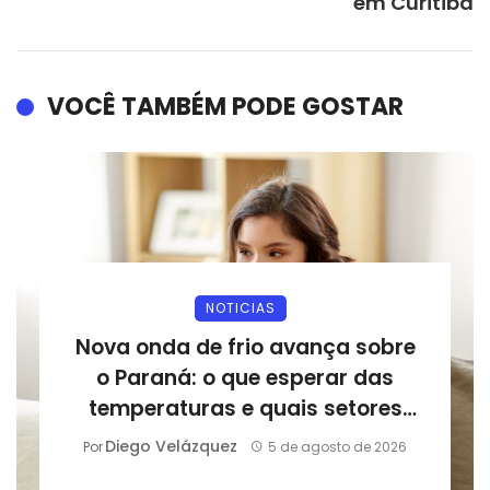
em Curitiba
VOCÊ TAMBÉM PODE GOSTAR
NOTICIAS
Nova onda de frio avança sobre
o Paraná: o que esperar das
temperaturas e quais setores
podem sentir os impactos
Diego Velázquez
Por
5 de agosto de 2026