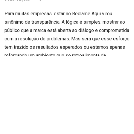
Para muitas empresas, estar no Reclame Aqui virou
sinônimo de transparência. A lógica é simples: mostrar ao
público que a marca está aberta ao diálogo e comprometida
com a resolução de problemas. Mas será que esse esforço
tem trazido os resultados esperados ou estamos apenas
reforçando um ambiente que se retroalimenta da
insatisfação e da exposição pública? A pergunta pode
incomodar, mas é necessária. Nem toda visibilidade é
positiva, principalmente quando o palco está montado para
conflitos constantes.
A plataforma, criada como uma ferramenta de
empoderamento do consumidor, acabou, com o tempo, se
tornando um campo de batalha em que as marcas estão
sempre em desvantagem. O cliente fala, a empresa