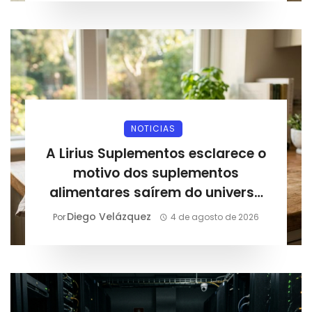
NOTICIAS
A Lirius Suplementos esclarece o
motivo dos suplementos
alimentares saírem do universo
esportivo e entrarem na rotina
Diego Velázquez
Por
4 de agosto de 2026
diária