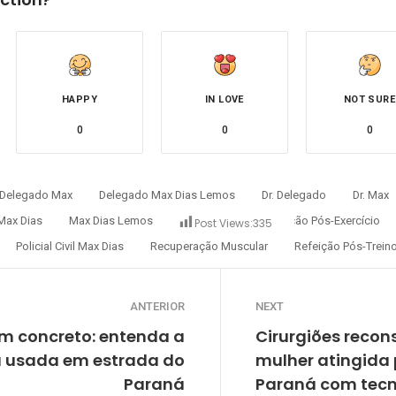
HAPPY
IN LOVE
NOT SURE
0
0
0
Delegado Max
Delegado Max Dias Lemos
Dr. Delegado
Dr. Max
Max Dias
Max Dias Lemos
Max Lemos
Nutrição Pós-Exercício
Post Views:
335
Policial Civil Max Dias
Recuperação Muscular
Refeição Pós-Trein
ANTERIOR
NEXT
m concreto: entenda a
Cirurgiões recon
a usada em estrada do
mulher atingida 
Paraná
Paraná com tecn