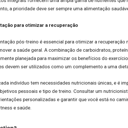
ntos integrais fornecem uma ampla gama de nutrientes que
nto, a prioridade deve ser sempre uma alimentação saudável
ntação para otimizar a recuperação
ntação pós-treino é essencial para otimizar a recuperação 
ver a saúde geral. A combinação de carboidratos, proteín
mente planejada para maximizar os benefícios do exercíci
les devem ser utilizados como um complemento a uma diet
da indivíduo tem necessidades nutricionais únicas, e é imp
jetivos pessoais e tipo de treino. Consultar um nutricionis
rientações personalizadas e garantir que você está no cami
itness e saúde.
ction?