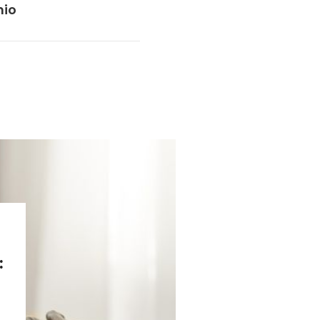
nio
: