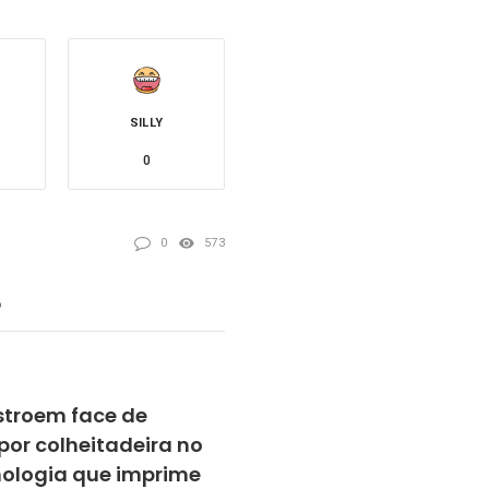
SILLY
0
0
573
o
stroem face de
por colheitadeira no
ologia que imprime