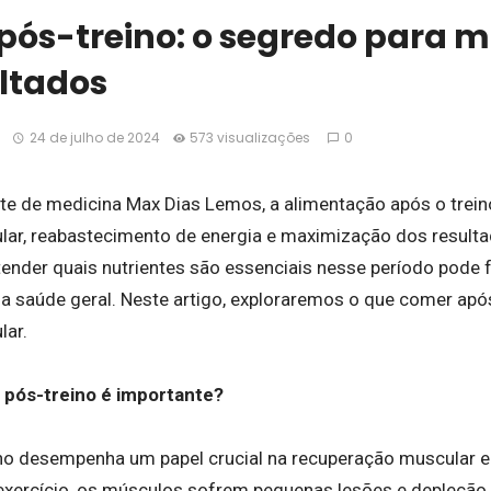
pós-treino: o segredo para 
ultados
24 de julho de 2024
573 visualizações
0
e de medicina Max Dias Lemos, a alimentação após o trein
ar, reabastecimento de energia e maximização dos resulta
ntender quais nutrientes são essenciais nesse período pode
 saúde geral. Neste artigo, exploraremos o que comer após 
lar.
o pós-treino é importante?
ino desempenha um papel crucial na recuperação muscular 
 exercício, os músculos sofrem pequenas lesões e depleção 