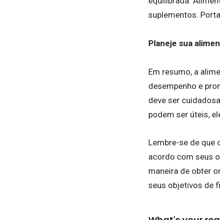
equilibrada. Alime
suplementos. Porta
Planeje sua alime
Em resumo, a alime
desempenho e promo
deve ser cuidadosa
podem ser úteis, e
Lembre-se de que ca
acordo com seus ob
maneira de obter o
seus objetivos de f
What's your rea