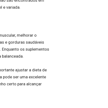
 não são encontrados em
 e variada.
muscular, melhorar o
as e gorduras saudáveis
o. Enquanto os suplementos
a balanceada.
ortante ajustar a dieta de
ta pode ser uma excelente
nho certo para alcançar