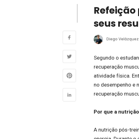
Refeição 
seus res
Diego Velázquez
Segundo o estudant
recuperação muscul
atividade física. E
no desempenho e na
recuperação muscu
Por que a nutriçã
A nutrição pós-tre
energia. Durante o