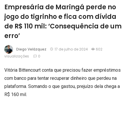
Empresária de Maringá perde no
jogo do tigrinho e fica com dívida
de R$ 110 mil: ‘Consequência de um
erro’
Diego Velázquez
17 de julho de 2024
602
visualizações
0
Vitória Bittencourt conta que precisou fazer empréstimos
com banco para tentar recuperar dinheiro que perdeu na
plataforma. Somando o que gastou, prejuízo dela chega a
R$ 160 mil.
O que era para ser uma tentativa de ganhar dinheiro fácil,
virou um problema financeiro para a empresária Vitória
Damaceno Bittencourt, de Maringá, no norte do Paraná.