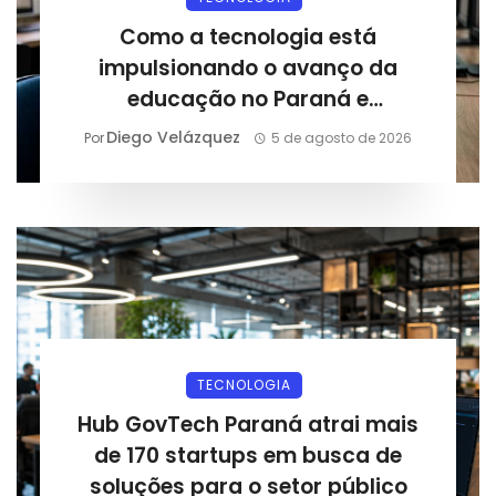
Como a tecnologia está
impulsionando o avanço da
educação no Paraná e
preparando estudantes para o
Diego Velázquez
Por
5 de agosto de 2026
mercado digital
TECNOLOGIA
Hub GovTech Paraná atrai mais
de 170 startups em busca de
soluções para o setor público