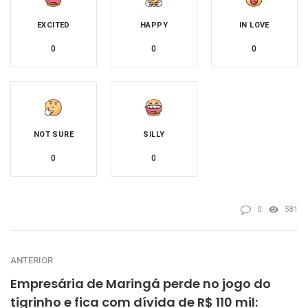
EXCITED
HAPPY
IN LOVE
0
0
0
NOT SURE
SILLY
0
0
0
581
ANTERIOR
Empresária de Maringá perde no jogo do
tigrinho e fica com dívida de R$ 110 mil: