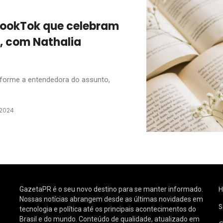
 BookTok que celebram
l, com Nathalia
nforme a entendedora do assunto,
 2024
GazetaPR é o seu novo destino para se manter informado.
Nossas notícias abrangem desde as últimas novidades em
S
tecnologia e política até os principais acontecimentos do
Brasil e do mundo. Conteúdo de qualidade, atualizado em